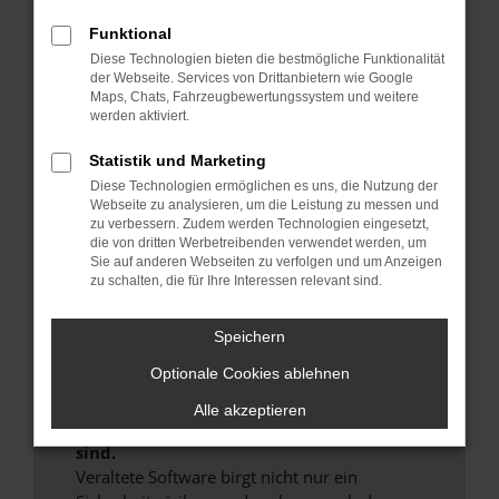
Hier sind ein paar Tipps, die dir helfen können:
Funktional
Überprüfe deine Firewall und deine
Diese Technologien bieten die bestmögliche Funktionalität
der Webseite. Services von Drittanbietern wie Google
Internetverbindung.
Maps, Chats, Fahrzeugbewertungssystem und weitere
Laden andere Webseiten, zum Beispiel deine
werden aktiviert.
Suchmaschine?
Statistik und Marketing
Prüfe deine Browsererweiterungen.
Diese Technologien ermöglichen es uns, die Nutzung der
Manche Erweiterungen, wie Werbeblocker,
Webseite zu analysieren, um die Leistung zu messen und
können das Laden bestimmter Seiten
zu verbessern. Zudem werden Technologien eingesetzt,
verhindern. Funktioniert die Seite in einem
die von dritten Werbetreibenden verwendet werden, um
anderen Browser oder in einem privaten
Sie auf anderen Webseiten zu verfolgen und um Anzeigen
zu schalten, die für Ihre Interessen relevant sind.
Fenster?
Starte dein Gerät neu.
Speichern
Das kann manchmal helfen, vorübergehende
Probleme zu beheben.
Optionale Cookies ablehnen
Stelle sicher, dass dein Browser und dein
Alle akzeptieren
Betriebssystem auf dem neuesten Stand
sind.
Veraltete Software birgt nicht nur ein