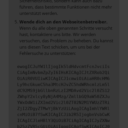
Sicherheitsrisiko, sondern kann auch dazu
führen, dass bestimmte Funktionen nicht mehr
unterstützt werden.
Wende dich an den Webseitenbetreiber.
Wenn du alle oben genannten Schritte versucht
hast, kontaktiere uns bitte. Wir werden
versuchen, das Problem zu beheben. Du kannst
uns diesen Text schicken, um uns bei der
Fehlersuche zu unterstützen:
ewogICJuYW1lIjogIk5ldHdvcmtFcnJvciIs
CiAgImNvbmZpZyI6IHsKICAgICJtZXRob2Qi
OiAiR0VUIiwKICAgICJ1cmwiOiAiaHR0cHM6
Ly9hcGkueC5ha3MtcHJvZC5hdWRhcmlzLm5l
dC92MS9jbGllbnRzLzI2MDAvd2Vic2l0ZS12
ZWhpY2xlcy8yNjA4Mzg/ZmllbGQ9aW50ZXJu
YWxOdW1iZXImd2Vic2l0ZT02N2M1YWUzZTRi
ZjI2ZDgyZTMwYjBkYzUiLAogICAgImhlYWRl
cnMiOiB7fSwKICAgICJib2R5IjogbnVsbCwK
ICAgICJleHBlY3QiOiB7CiAgICAgICJyZXNw
b25zZVR5cGUiOiAiIgogICAgfSwKICAgICJ0