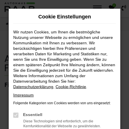
0
Zum
Hauptinhalt
Cookie Einstellungen
springen
Startseite
Fahrzeuge
Fahrzeugsuche
Wir nutzen Cookies, um Ihnen die bestmögliche
Nutzung unserer Webseite zu ermöglichen und unsere
Kommunikation mit Ihnen zu verbessern. Wir
berücksichtigen hierbei Ihre Präferenzen und
verarbeiten Daten für Marketing und Statistiken nur,
Autohaus Raab
wenn Sie uns Ihre Einwilligung geben. Wenn Sie zu
Fahrzeugsuche
einem späteren Zeitpunkt Ihre Meinung ändern, können
Sie die Einwilligung jederzeit für die Zukunft widerrufen.
Weitere Informationen zum Umfang der
Datenverarbeitung finden Sie hier:
Finden sie ihr Traumfahrzeug.
Datenschutzerklärung
,
Cookie-Richtlinie
.
Impressum
Folgende Kategorien von Cookies werden von uns eingesetzt:
Fehler: Network Error
Essentiell
Diese Technologien sind erforderlich, um die
Kernfunktionalität der Webseite zu gewährleisten.
Beim Laden ist ein Fehler aufgetreten.