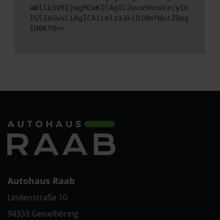
aW1lb3V0IjogMCwKICAgICJwcm9ncmVzcyI6
IG51bGwsCiAgICAicmlza3kiOiBmYWxzZQog
IH0KfQ==
Autohaus Raab
Lindenstraße 10
94333 Geiselhöring