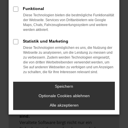
Hier sind ein paar Tipps, die dir helfen können:
Funktional
Überprüfe deine Firewall und deine
Diese Technologien bieten die bestmögliche Funktionalität
der Webseite. Services von Drittanbietern wie Google
Internetverbindung.
Maps, Chats, Fahrzeugbewertungssystem und weitere
Laden andere Webseiten, zum Beispiel deine
werden aktiviert.
Suchmaschine?
Statistik und Marketing
Prüfe deine Browsererweiterungen.
Diese Technologien ermöglichen es uns, die Nutzung der
Manche Erweiterungen, wie Werbeblocker,
Webseite zu analysieren, um die Leistung zu messen und
können das Laden bestimmter Seiten
zu verbessern. Zudem werden Technologien eingesetzt,
verhindern. Funktioniert die Seite in einem
die von dritten Werbetreibenden verwendet werden, um
anderen Browser oder in einem privaten
Sie auf anderen Webseiten zu verfolgen und um Anzeigen
zu schalten, die für Ihre Interessen relevant sind.
Fenster?
Starte dein Gerät neu.
Speichern
Das kann manchmal helfen, vorübergehende
Probleme zu beheben.
Optionale Cookies ablehnen
Stelle sicher, dass dein Browser und dein
Alle akzeptieren
Betriebssystem auf dem neuesten Stand
sind.
Veraltete Software birgt nicht nur ein