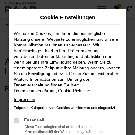
0
Zum
Hauptinhalt
Cookie Einstellungen
springen
Startseite
Fahrzeuge
Fahrzeugsuche
Wir nutzen Cookies, um Ihnen die bestmögliche
Nutzung unserer Webseite zu ermöglichen und unsere
Kommunikation mit Ihnen zu verbessern. Wir
berücksichtigen hierbei Ihre Präferenzen und
verarbeiten Daten für Marketing und Statistiken nur,
Autohaus Raab
wenn Sie uns Ihre Einwilligung geben. Wenn Sie zu
Fahrzeugsuche
einem späteren Zeitpunkt Ihre Meinung ändern, können
Sie die Einwilligung jederzeit für die Zukunft widerrufen.
Weitere Informationen zum Umfang der
Datenverarbeitung finden Sie hier:
Finden sie ihr Traumfahrzeug.
Datenschutzerklärung
,
Cookie-Richtlinie
.
Impressum
Folgende Kategorien von Cookies werden von uns eingesetzt:
Fehler: Network Error
Essentiell
Diese Technologien sind erforderlich, um die
Kernfunktionalität der Webseite zu gewährleisten.
Beim Laden ist ein Fehler aufgetreten.