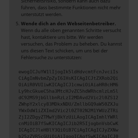
Sicherheitsrisiko, sondern kann auch dazu
führen, dass bestimmte Funktionen nicht mehr
unterstützt werden.
Wende dich an den Webseitenbetreiber.
Wenn du alle oben genannten Schritte versucht
hast, kontaktiere uns bitte. Wir werden
versuchen, das Problem zu beheben. Du kannst
uns diesen Text schicken, um uns bei der
Fehlersuche zu unterstützen:
ewogICJuYW1lIjogIk5ldHdvcmtFcnJvciIs
CiAgImNvbmZpZyI6IHsKICAgICJtZXRob2Qi
OiAiR0VUIiwKICAgICJ1cmwiOiAiaHR0cHM6
Ly9hcGkueC5ha3MtcHJvZC5hdWRhcmlzLm5l
dC92MS9jbGllbnRzLzI2MDAvd2Vic2l0ZS12
ZWhpY2xlcy83MDkxNDU/ZmllbGQ9aW50ZXJu
YWxOdW1iZXImd2Vic2l0ZT02N2M1YWUzZTRi
ZjI2ZDgyZTMwYjBkYzUiLAogICAgImhlYWRl
cnMiOiB7fSwKICAgICJib2R5IjogbnVsbCwK
ICAgICJleHBlY3QiOiB7CiAgICAgICJyZXNw
b25zZVR5cGUiOiAiIgogICAgfSwKICAgICJ0