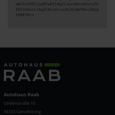
aW1lb3V0IjogMCwKICAgICJwcm9ncmVzcyI6
IG51bGwsCiAgICAicmlza3kiOiBmYWxzZQog
IH0KfQ==
Autohaus Raab
Lindenstraße 10
94333 Geiselhöring