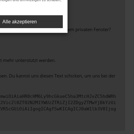
rfolgen und um Anzeigen zu schalten,
Alle akzeptieren
inem anderen Browser oder in einem privaten Fenster?
ht mehr unterstützt werden.
ben. Du kannst uns diesen Text schicken, um uns bei der
cmwiOiAiaHR0cHM6Ly9hcGkueC5ha3MtcHJvZC5hdWRh
d2Vic2l0ZT02N2M1YWUzZTRiZjI2ZDgyZTMwYjBkYzUi
ZVR5cGUiOiAiIgogICAgfSwKICAgICJ0aW1lb3V0Ijog