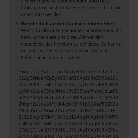
Sicherheitsrisiko, sondern kann auch dazu
führen, dass bestimmte Funktionen nicht mehr
unterstützt werden.
Wende dich an den Webseitenbetreiber.
Wenn du alle oben genannten Schritte versucht
hast, kontaktiere uns bitte. Wir werden
versuchen, das Problem zu beheben. Du kannst
uns diesen Text schicken, um uns bei der
Fehlersuche zu unterstützen:
ewogICJuYW1lIjogIk5ldHdvcmtFcnJvciIs
CiAgImNvbmZpZyI6IHsKICAgICJtZXRob2Qi
OiAiR0VUIiwKICAgICJ1cmwiOiAiaHR0cHM6
Ly9hcGkueC5ha3MtcHJvZC5hdWRhcmlzLm5l
dC92MS9jbGllbnRzLzI2MDAvd2Vic2l0ZS12
ZWhpY2xlcy81MjUwNzA/ZmllbGQ9aW50ZXJu
YWxOdW1iZXImd2Vic2l0ZT02N2M1YWUzZTRi
ZjI2ZDgyZTMwYjBkYzUiLAogICAgImhlYWRl
cnMiOiB7fSwKICAgICJib2R5IjogbnVsbCwK
ICAgICJleHBlY3QiOiB7CiAgICAgICJyZXNw
b25zZVR5cGUiOiAiIgogICAgfSwKICAgICJ0