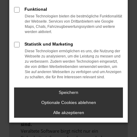
Hier sind ein paar Tipps, die dir helfen können:
Funktional
Überprüfe deine Firewall und deine
Diese Technologien bieten die bestmögliche Funktionalität
der Webseite. Services von Drittanbietern wie Google
Internetverbindung.
Maps, Chats, Fahrzeugbewertungssystem und weitere
Laden andere Webseiten, zum Beispiel deine
werden aktiviert.
Suchmaschine?
Statistik und Marketing
Prüfe deine Browsererweiterungen.
Diese Technologien ermöglichen es uns, die Nutzung der
Manche Erweiterungen, wie Werbeblocker,
Webseite zu analysieren, um die Leistung zu messen und
können das Laden bestimmter Seiten
zu verbessern. Zudem werden Technologien eingesetzt,
verhindern. Funktioniert die Seite in einem
die von dritten Werbetreibenden verwendet werden, um
anderen Browser oder in einem privaten
Sie auf anderen Webseiten zu verfolgen und um Anzeigen
zu schalten, die für Ihre Interessen relevant sind.
Fenster?
Starte dein Gerät neu.
Speichern
Das kann manchmal helfen, vorübergehende
Probleme zu beheben.
Optionale Cookies ablehnen
Stelle sicher, dass dein Browser und dein
Alle akzeptieren
Betriebssystem auf dem neuesten Stand
sind.
Veraltete Software birgt nicht nur ein