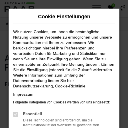
0
Zum
Hauptinhalt
Cookie Einstellungen
springen
Startseite
Fahrzeuge
Fahrzeugsuche
Wir nutzen Cookies, um Ihnen die bestmögliche
Nutzung unserer Webseite zu ermöglichen und unsere
Kommunikation mit Ihnen zu verbessern. Wir
berücksichtigen hierbei Ihre Präferenzen und
verarbeiten Daten für Marketing und Statistiken nur,
Autohaus Raab
wenn Sie uns Ihre Einwilligung geben. Wenn Sie zu
Fahrzeugsuche
einem späteren Zeitpunkt Ihre Meinung ändern, können
Sie die Einwilligung jederzeit für die Zukunft widerrufen.
Weitere Informationen zum Umfang der
Datenverarbeitung finden Sie hier:
Finden sie ihr Traumfahrzeug.
Datenschutzerklärung
,
Cookie-Richtlinie
.
Impressum
Folgende Kategorien von Cookies werden von uns eingesetzt:
Fehler: Network Error
Essentiell
Diese Technologien sind erforderlich, um die
Kernfunktionalität der Webseite zu gewährleisten.
Beim Laden ist ein Fehler aufgetreten.