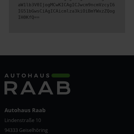
aW1lb3V0IjogMCwKICAgICJwcm9ncmVzcyI6
IG51bGwsCiAgICAicmlza3kiOiBmYWxzZQog
IH0KfQ==
Autohaus Raab
Lindenstraße 10
94333 Geiselhöring