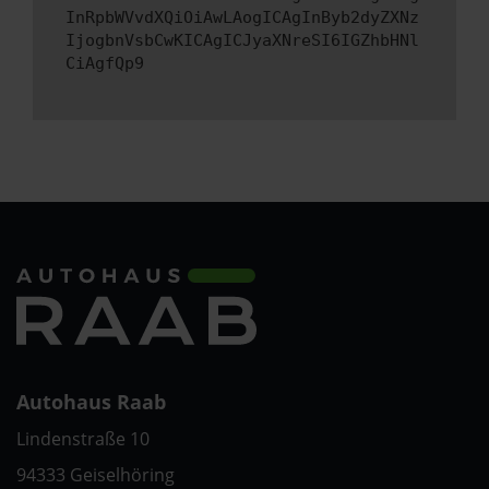
InRpbWVvdXQiOiAwLAogICAgInByb2dyZXNz
IjogbnVsbCwKICAgICJyaXNreSI6IGZhbHNl
CiAgfQp9
Autohaus Raab
Lindenstraße 10
94333 Geiselhöring