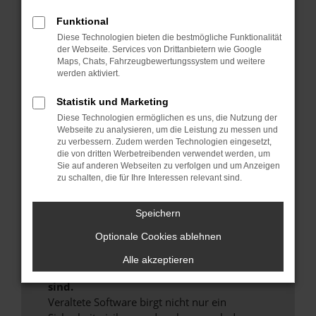
Hier sind ein paar Tipps, die dir helfen können:
Funktional
Überprüfe deine Firewall und deine
Diese Technologien bieten die bestmögliche Funktionalität
der Webseite. Services von Drittanbietern wie Google
Internetverbindung.
Maps, Chats, Fahrzeugbewertungssystem und weitere
Laden andere Webseiten, zum Beispiel deine
werden aktiviert.
Suchmaschine?
Statistik und Marketing
Prüfe deine Browsererweiterungen.
Diese Technologien ermöglichen es uns, die Nutzung der
Manche Erweiterungen, wie Werbeblocker,
Webseite zu analysieren, um die Leistung zu messen und
können das Laden bestimmter Seiten
zu verbessern. Zudem werden Technologien eingesetzt,
verhindern. Funktioniert die Seite in einem
die von dritten Werbetreibenden verwendet werden, um
anderen Browser oder in einem privaten
Sie auf anderen Webseiten zu verfolgen und um Anzeigen
zu schalten, die für Ihre Interessen relevant sind.
Fenster?
Starte dein Gerät neu.
Speichern
Das kann manchmal helfen, vorübergehende
Probleme zu beheben.
Optionale Cookies ablehnen
Stelle sicher, dass dein Browser und dein
Alle akzeptieren
Betriebssystem auf dem neuesten Stand
sind.
Veraltete Software birgt nicht nur ein