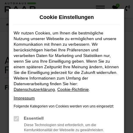
0
Zum
Hauptinhalt
Cookie Einstellungen
springen
Startseite
Fahrzeuge
Fahrzeugsuche
Wir nutzen Cookies, um Ihnen die bestmögliche
Nutzung unserer Webseite zu ermöglichen und unsere
Kommunikation mit Ihnen zu verbessern. Wir
berücksichtigen hierbei Ihre Präferenzen und
verarbeiten Daten für Marketing und Statistiken nur,
Autohaus Raab
wenn Sie uns Ihre Einwilligung geben. Wenn Sie zu
Fahrzeugsuche
einem späteren Zeitpunkt Ihre Meinung ändern, können
Sie die Einwilligung jederzeit für die Zukunft widerrufen.
Weitere Informationen zum Umfang der
Datenverarbeitung finden Sie hier:
Finden sie ihr Traumfahrzeug.
Datenschutzerklärung
,
Cookie-Richtlinie
.
Impressum
Folgende Kategorien von Cookies werden von uns eingesetzt:
Fehler: Network Error
Essentiell
Diese Technologien sind erforderlich, um die
Kernfunktionalität der Webseite zu gewährleisten.
Beim Laden ist ein Fehler aufgetreten.