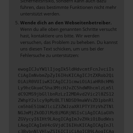
Sicherheitsrisiko, sondern kann auch dazu
führen, dass bestimmte Funktionen nicht mehr
unterstützt werden.
Wende dich an den Webseitenbetreiber.
Wenn du alle oben genannten Schritte versucht
hast, kontaktiere uns bitte. Wir werden
versuchen, das Problem zu beheben. Du kannst
uns diesen Text schicken, um uns bei der
Fehlersuche zu unterstützen:
ewogICJuYW1lIjogIk5ldHdvcmtFcnJvciIs
CiAgImNvbmZpZyI6IHsKICAgICJtZXRob2Qi
OiAiR0VUIiwKICAgICJ1cmwiOiAiaHR0cHM6
Ly9hcGkueC5ha3MtcHJvZC5hdWRhcmlzLm5l
dC92MS9jbGllbnRzLzI2MDAvd2Vic2l0ZS12
ZWhpY2xlcy9pMzBLTlNDSD9maWVsZD1pbnRl
cm5hbE51bWJlciZ3ZWJzaXRlPTY3YzVhZTNl
NGJmMjZkODJlMzBiMGRjNSIsCiAgICAiaGVh
ZGVycyI6IHt9LAogICAgImJvZHkiOiBudWxs
LAogICAgImV4cGVjdCI6IHsKICAgICAgInJl
c3BvbnNlVHlwZSI6ICIiCiAgICB9LAogICAg