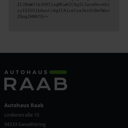
ICJ0aW1lb3V0IjogMCwKICAgICJwcm9ncmVz
cyI6IG51bGwsCiAgICAicmlza3kiOiBmYWxz
ZQogIH0KfQ==
Autohaus Raab
Lindenstraße 10
94333 Geiselhöring