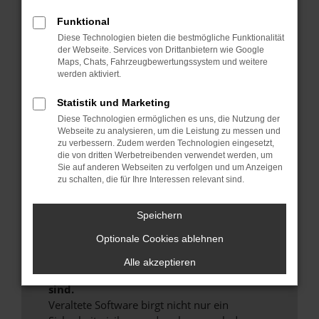
Hier sind ein paar Tipps, die dir helfen können:
Funktional
Überprüfe deine Firewall und deine
Diese Technologien bieten die bestmögliche Funktionalität
der Webseite. Services von Drittanbietern wie Google
Internetverbindung.
Maps, Chats, Fahrzeugbewertungssystem und weitere
Laden andere Webseiten, zum Beispiel deine
werden aktiviert.
Suchmaschine?
Statistik und Marketing
Prüfe deine Browsererweiterungen.
Diese Technologien ermöglichen es uns, die Nutzung der
Manche Erweiterungen, wie Werbeblocker,
Webseite zu analysieren, um die Leistung zu messen und
können das Laden bestimmter Seiten
zu verbessern. Zudem werden Technologien eingesetzt,
verhindern. Funktioniert die Seite in einem
die von dritten Werbetreibenden verwendet werden, um
anderen Browser oder in einem privaten
Sie auf anderen Webseiten zu verfolgen und um Anzeigen
zu schalten, die für Ihre Interessen relevant sind.
Fenster?
Starte dein Gerät neu.
Speichern
Das kann manchmal helfen, vorübergehende
Probleme zu beheben.
Optionale Cookies ablehnen
Stelle sicher, dass dein Browser und dein
Alle akzeptieren
Betriebssystem auf dem neuesten Stand
sind.
Veraltete Software birgt nicht nur ein