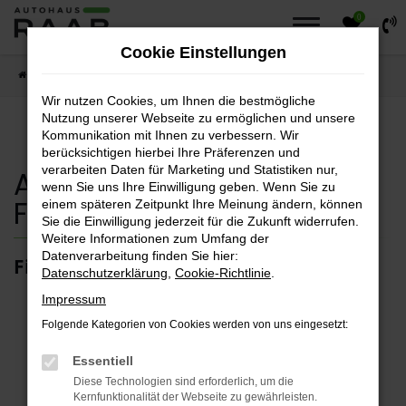
0
Zum
Hauptinhalt
Cookie Einstellungen
springen
Startseite
Fahrzeuge
Fahrzeugsuche
Wir nutzen Cookies, um Ihnen die bestmögliche
Nutzung unserer Webseite zu ermöglichen und unsere
Kommunikation mit Ihnen zu verbessern. Wir
berücksichtigen hierbei Ihre Präferenzen und
verarbeiten Daten für Marketing und Statistiken nur,
Autohaus Raab
wenn Sie uns Ihre Einwilligung geben. Wenn Sie zu
Fahrzeugsuche
einem späteren Zeitpunkt Ihre Meinung ändern, können
Sie die Einwilligung jederzeit für die Zukunft widerrufen.
Weitere Informationen zum Umfang der
Datenverarbeitung finden Sie hier:
Finden sie ihr Traumfahrzeug.
Datenschutzerklärung
,
Cookie-Richtlinie
.
Impressum
Folgende Kategorien von Cookies werden von uns eingesetzt:
Fehler: Network Error
Essentiell
Diese Technologien sind erforderlich, um die
Kernfunktionalität der Webseite zu gewährleisten.
Beim Laden ist ein Fehler aufgetreten.