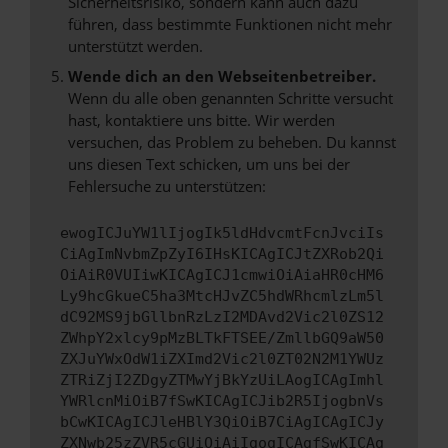
Sicherheitsrisiko, sondern kann auch dazu
führen, dass bestimmte Funktionen nicht mehr
unterstützt werden.
Wende dich an den Webseitenbetreiber.
Wenn du alle oben genannten Schritte versucht
hast, kontaktiere uns bitte. Wir werden
versuchen, das Problem zu beheben. Du kannst
uns diesen Text schicken, um uns bei der
Fehlersuche zu unterstützen:
ewogICJuYW1lIjogIk5ldHdvcmtFcnJvciIs
CiAgImNvbmZpZyI6IHsKICAgICJtZXRob2Qi
OiAiR0VUIiwKICAgICJ1cmwiOiAiaHR0cHM6
Ly9hcGkueC5ha3MtcHJvZC5hdWRhcmlzLm5l
dC92MS9jbGllbnRzLzI2MDAvd2Vic2l0ZS12
ZWhpY2xlcy9pMzBLTkFTSEE/ZmllbGQ9aW50
ZXJuYWxOdW1iZXImd2Vic2l0ZT02N2M1YWUz
ZTRiZjI2ZDgyZTMwYjBkYzUiLAogICAgImhl
YWRlcnMiOiB7fSwKICAgICJib2R5IjogbnVs
bCwKICAgICJleHBlY3QiOiB7CiAgICAgICJy
ZXNwb25zZVR5cGUiOiAiIgogICAgfSwKICAg