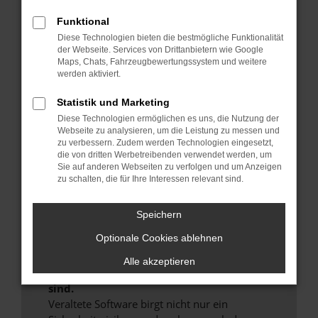
Hier sind ein paar Tipps, die dir helfen können:
Funktional
Überprüfe deine Firewall und deine
Diese Technologien bieten die bestmögliche Funktionalität
der Webseite. Services von Drittanbietern wie Google
Internetverbindung.
Maps, Chats, Fahrzeugbewertungssystem und weitere
Laden andere Webseiten, zum Beispiel deine
werden aktiviert.
Suchmaschine?
Statistik und Marketing
Prüfe deine Browsererweiterungen.
Diese Technologien ermöglichen es uns, die Nutzung der
Manche Erweiterungen, wie Werbeblocker,
Webseite zu analysieren, um die Leistung zu messen und
können das Laden bestimmter Seiten
zu verbessern. Zudem werden Technologien eingesetzt,
verhindern. Funktioniert die Seite in einem
die von dritten Werbetreibenden verwendet werden, um
anderen Browser oder in einem privaten
Sie auf anderen Webseiten zu verfolgen und um Anzeigen
zu schalten, die für Ihre Interessen relevant sind.
Fenster?
Starte dein Gerät neu.
Speichern
Das kann manchmal helfen, vorübergehende
Probleme zu beheben.
Optionale Cookies ablehnen
Stelle sicher, dass dein Browser und dein
Alle akzeptieren
Betriebssystem auf dem neuesten Stand
sind.
Veraltete Software birgt nicht nur ein