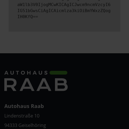
aW1lb3V0IjogMCwKICAgICJwcm9ncmVzcyI6
IG51bGwsCiAgICAicmlza3kiOiBmYWxzZQog
IH0KfQ==
Autohaus Raab
Lindenstraße 10
94333 Geiselhöring