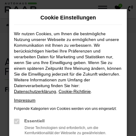
0
Zum
Hauptinhalt
Cookie Einstellungen
springen
Startseite
Fahrzeuge
Fahrzeugsuche
Wir nutzen Cookies, um Ihnen die bestmögliche
Nutzung unserer Webseite zu ermöglichen und unsere
Kommunikation mit Ihnen zu verbessern. Wir
berücksichtigen hierbei Ihre Präferenzen und
verarbeiten Daten für Marketing und Statistiken nur,
Autohaus Raab
wenn Sie uns Ihre Einwilligung geben. Wenn Sie zu
Fahrzeugsuche
einem späteren Zeitpunkt Ihre Meinung ändern, können
Sie die Einwilligung jederzeit für die Zukunft widerrufen.
Weitere Informationen zum Umfang der
Datenverarbeitung finden Sie hier:
Finden sie ihr Traumfahrzeug.
Datenschutzerklärung
,
Cookie-Richtlinie
.
Impressum
Folgende Kategorien von Cookies werden von uns eingesetzt:
Fehler: Network Error
Essentiell
Diese Technologien sind erforderlich, um die
Kernfunktionalität der Webseite zu gewährleisten.
Beim Laden ist ein Fehler aufgetreten.