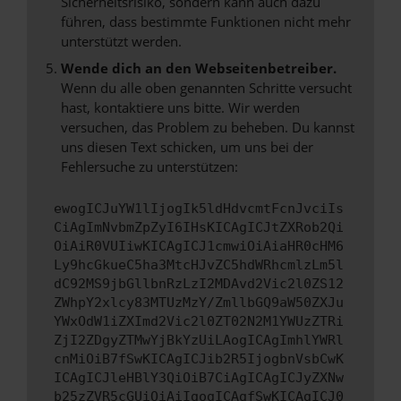
Sicherheitsrisiko, sondern kann auch dazu
führen, dass bestimmte Funktionen nicht mehr
unterstützt werden.
Wende dich an den Webseitenbetreiber.
Wenn du alle oben genannten Schritte versucht
hast, kontaktiere uns bitte. Wir werden
versuchen, das Problem zu beheben. Du kannst
uns diesen Text schicken, um uns bei der
Fehlersuche zu unterstützen:
ewogICJuYW1lIjogIk5ldHdvcmtFcnJvciIs
CiAgImNvbmZpZyI6IHsKICAgICJtZXRob2Qi
OiAiR0VUIiwKICAgICJ1cmwiOiAiaHR0cHM6
Ly9hcGkueC5ha3MtcHJvZC5hdWRhcmlzLm5l
dC92MS9jbGllbnRzLzI2MDAvd2Vic2l0ZS12
ZWhpY2xlcy83MTUzMzY/ZmllbGQ9aW50ZXJu
YWxOdW1iZXImd2Vic2l0ZT02N2M1YWUzZTRi
ZjI2ZDgyZTMwYjBkYzUiLAogICAgImhlYWRl
cnMiOiB7fSwKICAgICJib2R5IjogbnVsbCwK
ICAgICJleHBlY3QiOiB7CiAgICAgICJyZXNw
b25zZVR5cGUiOiAiIgogICAgfSwKICAgICJ0