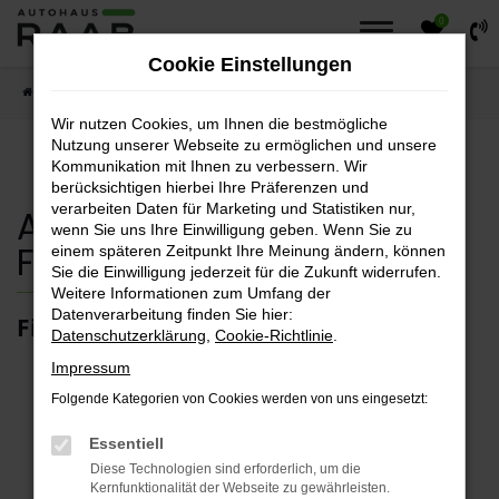
0
Zum
Hauptinhalt
Cookie Einstellungen
springen
Startseite
Fahrzeuge
Fahrzeugsuche
Wir nutzen Cookies, um Ihnen die bestmögliche
Nutzung unserer Webseite zu ermöglichen und unsere
Kommunikation mit Ihnen zu verbessern. Wir
berücksichtigen hierbei Ihre Präferenzen und
verarbeiten Daten für Marketing und Statistiken nur,
Autohaus Raab
wenn Sie uns Ihre Einwilligung geben. Wenn Sie zu
Fahrzeugsuche
einem späteren Zeitpunkt Ihre Meinung ändern, können
Sie die Einwilligung jederzeit für die Zukunft widerrufen.
Weitere Informationen zum Umfang der
Datenverarbeitung finden Sie hier:
Finden sie ihr Traumfahrzeug.
Datenschutzerklärung
,
Cookie-Richtlinie
.
Impressum
Folgende Kategorien von Cookies werden von uns eingesetzt:
Fehler: Network Error
Essentiell
Diese Technologien sind erforderlich, um die
Kernfunktionalität der Webseite zu gewährleisten.
Beim Laden ist ein Fehler aufgetreten.