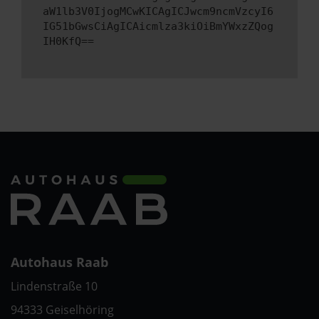
aW1lb3V0IjogMCwKICAgICJwcm9ncmVzcyI6
IG51bGwsCiAgICAicmlza3kiOiBmYWxzZQog
IH0KfQ==
Autohaus Raab
Lindenstraße 10
94333 Geiselhöring