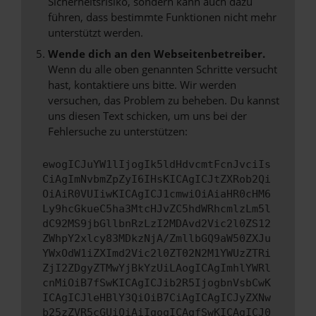
Sicherheitsrisiko, sondern kann auch dazu
führen, dass bestimmte Funktionen nicht mehr
unterstützt werden.
Wende dich an den Webseitenbetreiber.
Wenn du alle oben genannten Schritte versucht
hast, kontaktiere uns bitte. Wir werden
versuchen, das Problem zu beheben. Du kannst
uns diesen Text schicken, um uns bei der
Fehlersuche zu unterstützen:
ewogICJuYW1lIjogIk5ldHdvcmtFcnJvciIs
CiAgImNvbmZpZyI6IHsKICAgICJtZXRob2Qi
OiAiR0VUIiwKICAgICJ1cmwiOiAiaHR0cHM6
Ly9hcGkueC5ha3MtcHJvZC5hdWRhcmlzLm5l
dC92MS9jbGllbnRzLzI2MDAvd2Vic2l0ZS12
ZWhpY2xlcy83MDkzNjA/ZmllbGQ9aW50ZXJu
YWxOdW1iZXImd2Vic2l0ZT02N2M1YWUzZTRi
ZjI2ZDgyZTMwYjBkYzUiLAogICAgImhlYWRl
cnMiOiB7fSwKICAgICJib2R5IjogbnVsbCwK
ICAgICJleHBlY3QiOiB7CiAgICAgICJyZXNw
b25zZVR5cGUiOiAiIgogICAgfSwKICAgICJ0