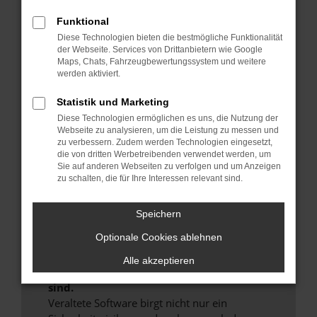
Hier sind ein paar Tipps, die dir helfen können:
Funktional
Überprüfe deine Firewall und deine
Diese Technologien bieten die bestmögliche Funktionalität
der Webseite. Services von Drittanbietern wie Google
Internetverbindung.
Maps, Chats, Fahrzeugbewertungssystem und weitere
Laden andere Webseiten, zum Beispiel deine
werden aktiviert.
Suchmaschine?
Statistik und Marketing
Prüfe deine Browsererweiterungen.
Diese Technologien ermöglichen es uns, die Nutzung der
Manche Erweiterungen, wie Werbeblocker,
Webseite zu analysieren, um die Leistung zu messen und
können das Laden bestimmter Seiten
zu verbessern. Zudem werden Technologien eingesetzt,
verhindern. Funktioniert die Seite in einem
die von dritten Werbetreibenden verwendet werden, um
anderen Browser oder in einem privaten
Sie auf anderen Webseiten zu verfolgen und um Anzeigen
zu schalten, die für Ihre Interessen relevant sind.
Fenster?
Starte dein Gerät neu.
Speichern
Das kann manchmal helfen, vorübergehende
Probleme zu beheben.
Optionale Cookies ablehnen
Stelle sicher, dass dein Browser und dein
Alle akzeptieren
Betriebssystem auf dem neuesten Stand
sind.
Veraltete Software birgt nicht nur ein