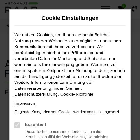
0
Zum
Hauptinhalt
Cookie Einstellungen
springen
Startseite
Fahrzeuge
Fahrzeugsuche
Wir nutzen Cookies, um Ihnen die bestmögliche
Nutzung unserer Webseite zu ermöglichen und unsere
Kommunikation mit Ihnen zu verbessern. Wir
berücksichtigen hierbei Ihre Präferenzen und
verarbeiten Daten für Marketing und Statistiken nur,
Autohaus Raab
wenn Sie uns Ihre Einwilligung geben. Wenn Sie zu
Fahrzeugsuche
einem späteren Zeitpunkt Ihre Meinung ändern, können
Sie die Einwilligung jederzeit für die Zukunft widerrufen.
Weitere Informationen zum Umfang der
Datenverarbeitung finden Sie hier:
Finden sie ihr Traumfahrzeug.
Datenschutzerklärung
,
Cookie-Richtlinie
.
Impressum
Folgende Kategorien von Cookies werden von uns eingesetzt:
Fehler: Network Error
Essentiell
Diese Technologien sind erforderlich, um die
Kernfunktionalität der Webseite zu gewährleisten.
Beim Laden ist ein Fehler aufgetreten.