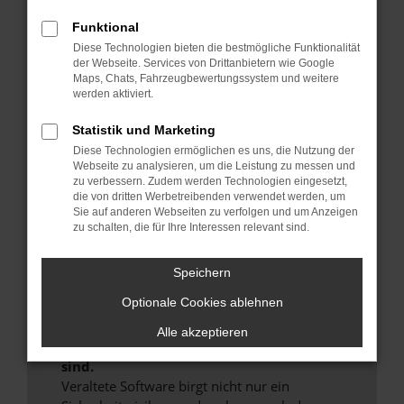
Hier sind ein paar Tipps, die dir helfen können:
Funktional
Überprüfe deine Firewall und deine
Diese Technologien bieten die bestmögliche Funktionalität
der Webseite. Services von Drittanbietern wie Google
Internetverbindung.
Maps, Chats, Fahrzeugbewertungssystem und weitere
Laden andere Webseiten, zum Beispiel deine
werden aktiviert.
Suchmaschine?
Statistik und Marketing
Prüfe deine Browsererweiterungen.
Diese Technologien ermöglichen es uns, die Nutzung der
Manche Erweiterungen, wie Werbeblocker,
Webseite zu analysieren, um die Leistung zu messen und
können das Laden bestimmter Seiten
zu verbessern. Zudem werden Technologien eingesetzt,
verhindern. Funktioniert die Seite in einem
die von dritten Werbetreibenden verwendet werden, um
anderen Browser oder in einem privaten
Sie auf anderen Webseiten zu verfolgen und um Anzeigen
zu schalten, die für Ihre Interessen relevant sind.
Fenster?
Starte dein Gerät neu.
Speichern
Das kann manchmal helfen, vorübergehende
Probleme zu beheben.
Optionale Cookies ablehnen
Stelle sicher, dass dein Browser und dein
Alle akzeptieren
Betriebssystem auf dem neuesten Stand
sind.
Veraltete Software birgt nicht nur ein