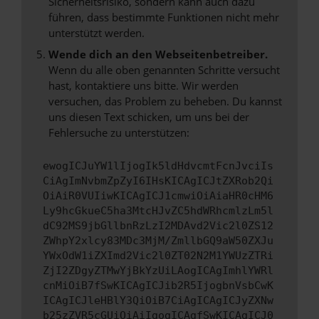
Sicherheitsrisiko, sondern kann auch dazu
führen, dass bestimmte Funktionen nicht mehr
unterstützt werden.
Wende dich an den Webseitenbetreiber.
Wenn du alle oben genannten Schritte versucht
hast, kontaktiere uns bitte. Wir werden
versuchen, das Problem zu beheben. Du kannst
uns diesen Text schicken, um uns bei der
Fehlersuche zu unterstützen:
ewogICJuYW1lIjogIk5ldHdvcmtFcnJvciIs
CiAgImNvbmZpZyI6IHsKICAgICJtZXRob2Qi
OiAiR0VUIiwKICAgICJ1cmwiOiAiaHR0cHM6
Ly9hcGkueC5ha3MtcHJvZC5hdWRhcmlzLm5l
dC92MS9jbGllbnRzLzI2MDAvd2Vic2l0ZS12
ZWhpY2xlcy83MDc3MjM/ZmllbGQ9aW50ZXJu
YWxOdW1iZXImd2Vic2l0ZT02N2M1YWUzZTRi
ZjI2ZDgyZTMwYjBkYzUiLAogICAgImhlYWRl
cnMiOiB7fSwKICAgICJib2R5IjogbnVsbCwK
ICAgICJleHBlY3QiOiB7CiAgICAgICJyZXNw
b25zZVR5cGUiOiAiIgogICAgfSwKICAgICJ0