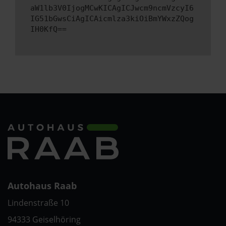
aW1lb3V0IjogMCwKICAgICJwcm9ncmVzcyI6
IG51bGwsCiAgICAicmlza3kiOiBmYWxzZQog
IH0KfQ==
Autohaus Raab
Lindenstraße 10
94333 Geiselhöring