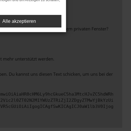
rfolgen und um Anzeigen zu schalten,
Alle akzeptieren
inem anderen Browser oder in einem privaten Fenster?
ht mehr unterstützt werden.
ben. Du kannst uns diesen Text schicken, um uns bei der
cmwiOiAiaHR0cHM6Ly9hcGkueC5ha3MtcHJvZC5hdWRh
d2Vic2l0ZT02N2M1YWUzZTRiZjI2ZDgyZTMwYjBkYzUi
ZVR5cGUiOiAiIgogICAgfSwKICAgICJ0aW1lb3V0Ijog